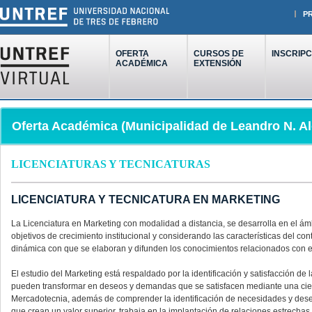
P
OFERTA
CURSOS DE
INSCRIPC
ACADÉMICA
EXTENSIÓN
Oferta Académica (Municipalidad de Leandro N. A
LICENCIATURAS Y TECNICATURAS
LICENCIATURA Y TECNICATURA EN MARKETING
La Licenciatura en Marketing con modalidad a distancia, se desarrolla en el 
objetivos de crecimiento institucional y considerando las características del cont
dinámica con que se elaboran y difunden los conocimientos relacionados con e
El estudio del Marketing está respaldado por la identificación y satisfacción de
pueden transformar en deseos y demandas que se satisfacen mediante una cierta
Mercadotecnia, además de comprender la identificación de necesidades y deseos
que crean un valor superior, trabaja en la implantación de relaciones estrechas