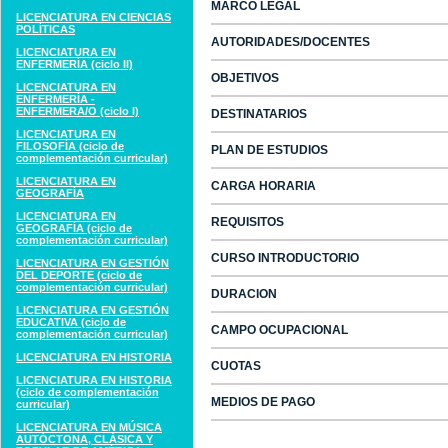
MARCO LEGAL
LICENCIATURA EN CIENCIAS
POLÍTICAS
AUTORIDADES/DOCENTES
LICENCIATURA EN
ENFERMERÍA (ciclo II)
OBJETIVOS
LICENCIATURA EN
ENFERMERÍA -
ENFERMERA/O (ciclo I)
DESTINATARIOS
LICENCIATURA EN
FILOSOFÍA (ciclo de
PLAN DE ESTUDIOS
complementación curricular)
LICENCIATURA EN
CARGA HORARIA
GEOGRAFÍA
LICENCIATURA EN
REQUISITOS
GEOGRAFÍA (ciclo de
complementación curricular)
CURSO INTRODUCTORIO
LICENCIATURA EN GESTIÓN
DEL DEPORTE (ciclo de
complementación curricular)
DURACION
LICENCIATURA EN GESTIÓN
EDUCATIVA (ciclo de
CAMPO OCUPACIONAL
complementación curricular)
LICENCIATURA EN HISTORIA
CUOTAS
LICENCIATURA EN HISTORIA
(ciclo de complementación
MEDIOS DE PAGO
curricular)
LICENCIATURA EN MÚSICA
AUTÓCTONA, CLÁSICA Y