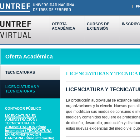
P
OFERTA
CURSOS DE
INSCRIPC
ACADÉMICA
EXTENSIÓN
Oferta Académica
TECNICATURAS
LICENCIATURAS Y TECNICA
LICENCIATURAS Y
LICENCIATURA Y TECNICAT
TECNICATURAS
La producción audiovisual se expande más a
organizaciones y la ciencia. Nuevas pantal
CONTADOR PÚBLICO
que modifican sus modos de consumo e inte
LICENCIATURA EN
medios y contenidos requiere de profesional
ADMINISTRACIÓN /
de diseño, desarrollo, producción y distrib
TECNICATURA EN
ADMINISTRACIÓN (título
estas nuevas exigencias del medio y el púb
intermedio) / TECNICATURA
EN ADMINISTRACIÓN
BANCARIA (título intermedio)