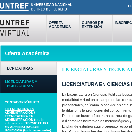
P
OFERTA
CURSOS DE
INSCRIPC
ACADÉMICA
EXTENSIÓN
Oferta Académica
TECNICATURAS
LICENCIATURAS Y TECNICA
LICENCIATURAS Y
LICENCIATURA EN CIENCIAS 
TECNICATURAS
La Licenciatura en Ciencias Políticas busc
modalidad virtual en el campo de las ciencia
CONTADOR PÚBLICO
presenciales, así como la convicción de que
LICENCIATURA EN
la difusión y la promoción del conocimiento 
ADMINISTRACIÓN /
Por ello, se busca ofrecer una carrera de g
TECNICATURA EN
ADMINISTRACIÓN (título
así como las herramientas metodológicas y 
intermedio) / TECNICATURA
El plan de estudios aquí propuesto respon
EN ADMINISTRACIÓN
BANCARIA (título intermedio)
los efectos -intencionales y no intencionales