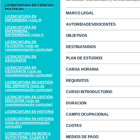
LICENCIATURA EN CIENCIAS
POLÍTICAS
MARCO LEGAL
LICENCIATURA EN
ENFERMERÍA (ciclo II)
AUTORIDADES/DOCENTES
LICENCIATURA EN
ENFERMERÍA -
ENFERMERA/O (ciclo I)
OBJETIVOS
LICENCIATURA EN
FILOSOFÍA (ciclo de
DESTINATARIOS
complementación curricular)
LICENCIATURA EN
PLAN DE ESTUDIOS
GEOGRAFÍA
LICENCIATURA EN
CARGA HORARIA
GEOGRAFÍA (ciclo de
complementación curricular)
REQUISITOS
LICENCIATURA EN GESTIÓN
DEL DEPORTE (ciclo de
complementación curricular)
CURSO INTRODUCTORIO
LICENCIATURA EN GESTIÓN
EDUCATIVA (ciclo de
DURACION
complementación curricular)
LICENCIATURA EN HISTORIA
CAMPO OCUPACIONAL
LICENCIATURA EN HISTORIA
(ciclo de complementación
CUOTAS
curricular)
LICENCIATURA EN MÚSICA
MEDIOS DE PAGO
AUTÓCTONA, CLÁSICA Y