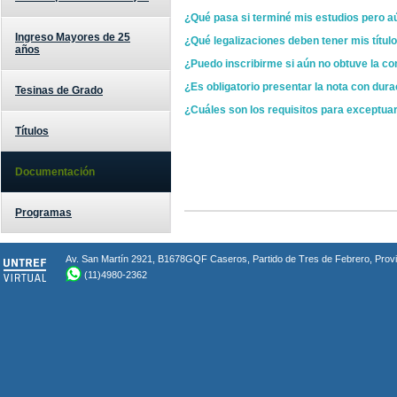
¿Qué pasa si terminé mis estudios pero aún
Ingreso Mayores de 25
¿Qué legalizaciones deben tener mis título
años
¿Puedo inscribirme si aún no obtuve la con
¿Es obligatorio presentar la nota con dura
Tesinas de Grado
¿Cuáles son los requisitos para exceptuar
Títulos
Documentación
Programas
Av. San Martín 2921, B1678GQF Caseros, Partido de Tres de Febrero, Provin
(11)4980-2362