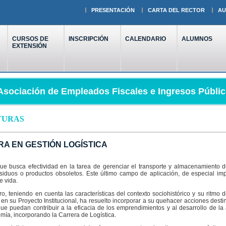
PRESENTACIÓN
CARTA DEL RECTOR
AU
CURSOS DE
INSCRIPCIÓN
CALENDARIO
ALUMNOS
EXTENSIÓN
Asociación de Empleados Fiscales e Ingresos Públic
TURAS
RA EN GESTIÓN LOGÍSTICA
ue busca efectividad en la tarea de gerenciar el transporte y almacenamiento 
esiduos o productos obsoletos. Este último campo de aplicación, de especial imp
e vida.
, teniendo en cuenta las características del contexto sociohistórico y su ritmo 
 en su Proyecto Institucional, ha resuelto incorporar a su quehacer acciones des
ue puedan contribuir a la eficacia de los emprendimientos y al desarrollo de la a
omía, incorporando la Carrera de Logística.