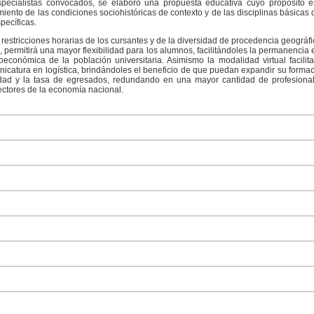
especialistas convocados, se elaboró una propuesta educativa cuyo propósito 
imiento de las condiciones sociohistóricas de contexto y de las disciplinas básica
pecíficas.
restricciones horarias de los cursantes y de la diversidad de procedencia geográfi
 permitirá una mayor flexibilidad para los alumnos, facilitándoles la permanencia 
oeconómica de la población universitaria. Asimismo la modalidad virtual facilita
nicatura en logística, brindándoles el beneficio de que puedan expandir su forma
dad y la tasa de egresados, redundando en una mayor cantidad de profesionales
ectores de la economía nacional.