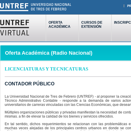
P
OFERTA
CURSOS DE
INSCRIPC
ACADÉMICA
EXTENSIÓN
Oferta Académica (Radio Nacional)
LICENCIATURAS Y TECNICATURAS
CONTADOR PÚBLICO
La Universidad Nacional de Tres de Febrero (UNTREF) - al proponer la creación
Técnico Administrativo Contable - responde a la demanda de varios acto
universitarios de carreras vinculadas con las Ciencias Económicas, que desea
Múltiples organizaciones públicas y privadas manifiestan la necesidad de co
mismas. a fin de elevar la calidad de los bienes y servicios ofrecidos.
En tal sentido, dichos requerimientos se relacionan con las problemáticas
muchas veces alejadas de los principales centros urbanos en donde se conc