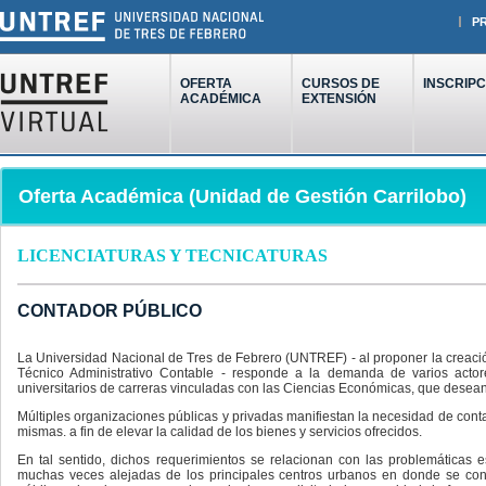
P
OFERTA
CURSOS DE
INSCRIPC
ACADÉMICA
EXTENSIÓN
Oferta Académica (Unidad de Gestión Carrilobo)
LICENCIATURAS Y TECNICATURAS
CONTADOR PÚBLICO
La Universidad Nacional de Tres de Febrero (UNTREF) - al proponer la creación
Técnico Administrativo Contable - responde a la demanda de varios acto
universitarios de carreras vinculadas con las Ciencias Económicas, que desea
Múltiples organizaciones públicas y privadas manifiestan la necesidad de co
mismas. a fin de elevar la calidad de los bienes y servicios ofrecidos.
En tal sentido, dichos requerimientos se relacionan con las problemáticas
muchas veces alejadas de los principales centros urbanos en donde se conc