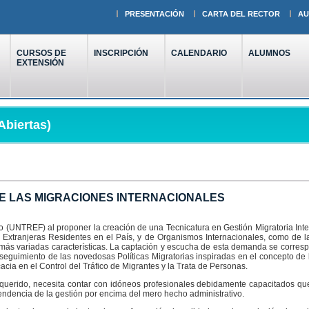
PRESENTACIÓN
CARTA DEL RECTOR
AU
CURSOS DE
INSCRIPCIÓN
CALENDARIO
ALUMNOS
EXTENSIÓN
Abiertas)
E LAS MIGRACIONES INTERNACIONALES
o (UNTREF) al proponer la creación de una Tecnicatura en Gestión Migratoria Int
s Extranjeras Residentes en el País, y de Organismos Internacionales, como de la 
a más variadas características. La captación y escucha de esta demanda se corresp
seguimiento de las novedosas Políticas Migratorias inspiradas en el concepto de l
acia en el Control del Tráfico de Migrantes y la Trata de Personas.
equerido, necesita contar con idóneos profesionales debidamente capacitados 
ndencia de la gestión por encima del mero hecho administrativo.