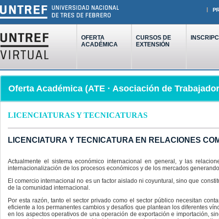
P
OFERTA
CURSOS DE
INSCRIPC
ACADÉMICA
EXTENSIÓN
Oferta Académica (ATE · Asociación de Trabajador
LICENCIATURAS Y TECNICATURAS
LICENCIATURA Y TECNICATURA EN RELACIONES CO
Actualmente el sistema económico internacional en general, y las relacion
internacionalización de los procesos económicos y de los mercados generand
El comercio internacional no es un factor aislado ni coyuntural, sino que cons
de la comunidad internacional.
Por esta razón, tanto el sector privado como el sector público necesitan co
eficiente a los permanentes cambios y desafíos que plantean los diferentes ví
en los aspectos operativos de una operación de exportación e importación, sin