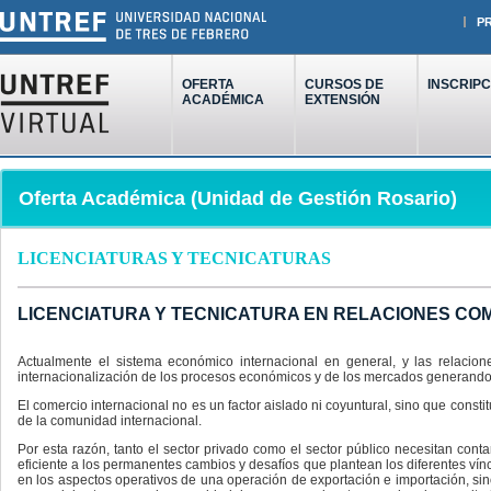
P
OFERTA
CURSOS DE
INSCRIPC
ACADÉMICA
EXTENSIÓN
Oferta Académica (Unidad de Gestión Rosario)
LICENCIATURAS Y TECNICATURAS
LICENCIATURA Y TECNICATURA EN RELACIONES CO
Actualmente el sistema económico internacional en general, y las relacion
internacionalización de los procesos económicos y de los mercados generand
El comercio internacional no es un factor aislado ni coyuntural, sino que cons
de la comunidad internacional.
Por esta razón, tanto el sector privado como el sector público necesitan co
eficiente a los permanentes cambios y desafíos que plantean los diferentes ví
en los aspectos operativos de una operación de exportación e importación, sin