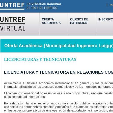
P
OFERTA
CURSOS DE
INSCRIPC
ACADÉMICA
EXTENSIÓN
Oferta Académica (Municipalidad Ingeniero Luiggi
LICENCIATURAS Y TECNICATURAS
LICENCIATURA Y TECNICATURA EN RELACIONES CO
Actualmente el sistema económico internacional en general, y las relacion
internacionalización de los procesos económicos y de los mercados generand
El comercio internacional no es un factor aislado ni coyuntural, sino que cons
de la comunidad internacional.
Por esta razón, tanto el sector privado como el sector público necesitan co
eficiente a los permanentes cambios y desafíos que plantean los diferentes ví
en los aspectos operativos de una operación de exportación e importación, sin