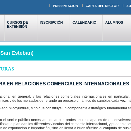
PRESENTACIÓN
CARTA DEL RECTOR
AU
CURSOS DE
INSCRIPCIÓN
CALENDARIO
ALUMNOS
EXTENSIÓN
- San Esteban)
TURAS
URA EN RELACIONES COMERCIALES INTERNACIONALES
cional en general, y las relaciones comerciales internacionales en particula
ómicos y de los mercados generando un proceso dinámico de cambios cada vez má
islado ni coyuntural, sino que constituye un componente estratégico fundamental en
omo el sector público necesitan contar con profesionales capaces de desenvolve
fíos que plantean los diferentes vínculos del comercio internacional, y puedan as
 de exportación e importación, sino en llevar a buen término el conjunto de sus 