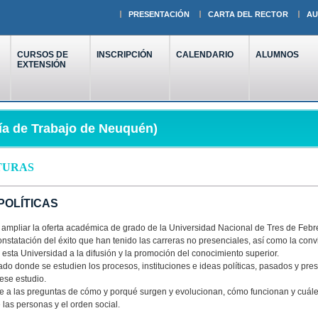
PRESENTACIÓN
CARTA DEL RECTOR
AU
CURSOS DE
INSCRIPCIÓN
CALENDARIO
ALUMNOS
EXTENSIÓN
ía de Trabajo de Neuquén)
TURAS
POLÍTICAS
a ampliar la oferta académica de grado de la Universidad Nacional de Tres de Febr
 constatación del éxito que han tenido las carreras no presenciales, así como la convi
 esta Universidad a la difusión y la promoción del conocimiento superior.
rado donde se estudien los procesos, instituciones e ideas políticas, pasados y pre
ese estudio.
e a las preguntas de cómo y porqué surgen y evolucionan, cómo funcionan y cuáles
e las personas y el orden social.