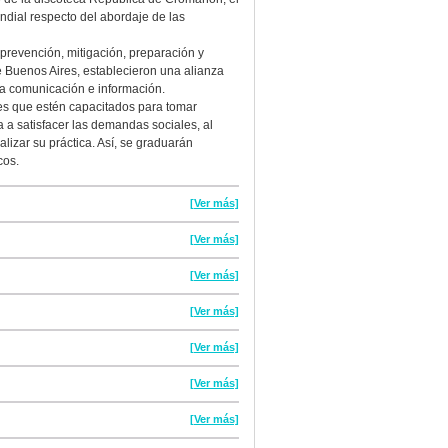
dial respecto del abordaje de las
prevención, mitigación, preparación y
 Buenos Aires, establecieron una alianza
la comunicación e información.
ales que estén capacitados para tomar
a a satisfacer las demandas sociales, al
lizar su práctica. Así, se graduarán
cos.
[Ver más]
[Ver más]
[Ver más]
[Ver más]
[Ver más]
[Ver más]
[Ver más]