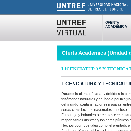
OFERTA
ACADÉMICA
Oferta Académica (Unidad d
LICENCIATURAS Y TECNICA
LICENCIATURA Y TECNICATU
Durante la última década -y debido a la co
fenómenos naturales y de índole político; in
del mundo, contaminaciones masivas, entre
serias crisis locales, nacionales e incluso i
El manejo y tratamiento de estas circunstanc
responsables directos y los entes públicos e
Hechos ocurridos tales como: el atentado a l
Atocha en Madrid, el incendio en el superm