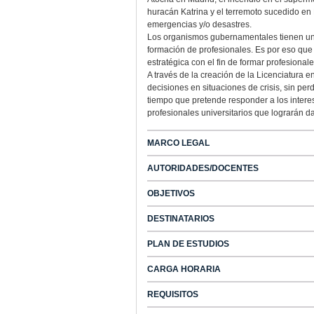
huracán Katrina y el terremoto sucedido en
emergencias y/o desastres.
Los organismos gubernamentales tienen un r
formación de profesionales. Es por eso que
estratégica con el fin de formar profesiona
A través de la creación de la Licenciatura 
decisiones en situaciones de crisis, sin per
tiempo que pretende responder a los interes
profesionales universitarios que lograrán da
MARCO LEGAL
AUTORIDADES/DOCENTES
OBJETIVOS
DESTINATARIOS
PLAN DE ESTUDIOS
CARGA HORARIA
REQUISITOS