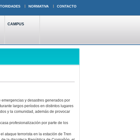
TORIDADES
NORMATIVA
CONTACTO
CAMPUS
 de emergencias y desastres generados por
durante largos períodos en distintos lugares
cados y la comunidad, además de provocar
scasa profesionalización por parte de los
el ataque terrorista en la estación de Tren
o de la discoteca República de Cromañón, el