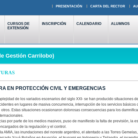
PRESENTACIÓN
CARTA DEL RECTOR
AU
CURSOS DE
INSCRIPCIÓN
CALENDARIO
ALUMNOS
EXTENSIÓN
e Gestión Carrilobo)
TURAS
RA EN PROTECCIÓN CIVIL Y EMERGENCIAS
mplejidad de los variados escenarios del siglo XXI- se han producido situaciones
cidentes en lugares de masiva concurrencia, interrupción de los servicios básicos 
 otros. Estas situaciones ocasionaron dolorosas consecuencias para los damnifi
nternacionales.
ias por parte de los medios masivos, puso de manifiesto la falta de previsión, la e
ncargados de la regulación y el control.
a AMIA, las inundaciones del noreste argentino, el atentado a las Torres Gemelas, 
ercado Ycuá Bolaños en Asunción, el tsunami en Indonesia y Tailandia, el incendi