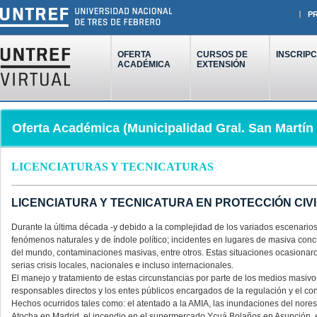
P
OFERTA
CURSOS DE
INSCRIPC
ACADÉMICA
EXTENSIÓN
Oferta Académica (Municipalidad Gral. San Martín
LICENCIATURAS Y TECNICATURAS
LICENCIATURA Y TECNICATURA EN PROTECCIÓN CIV
Durante la última década -y debido a la complejidad de los variados escenario
fenómenos naturales y de índole político; incidentes en lugares de masiva concu
del mundo, contaminaciones masivas, entre otros. Estas situaciones ocasiona
serias crisis locales, nacionales e incluso internacionales.
El manejo y tratamiento de estas circunstancias por parte de los medios masivos,
responsables directos y los entes públicos encargados de la regulación y el con
Hechos ocurridos tales como: el atentado a la AMIA, las inundaciones del norest
Atocha en Madrid, el incendio en el supermercado Ycuá Bolaños en Asunción, el