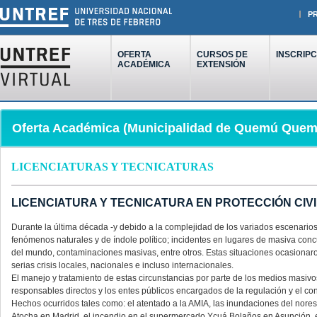
P
OFERTA
CURSOS DE
INSCRIPC
ACADÉMICA
EXTENSIÓN
Oferta Académica (Municipalidad de Quemú Quem
LICENCIATURAS Y TECNICATURAS
LICENCIATURA Y TECNICATURA EN PROTECCIÓN CIV
Durante la última década -y debido a la complejidad de los variados escenario
fenómenos naturales y de índole político; incidentes en lugares de masiva concu
del mundo, contaminaciones masivas, entre otros. Estas situaciones ocasiona
serias crisis locales, nacionales e incluso internacionales.
El manejo y tratamiento de estas circunstancias por parte de los medios masivos,
responsables directos y los entes públicos encargados de la regulación y el con
Hechos ocurridos tales como: el atentado a la AMIA, las inundaciones del norest
Atocha en Madrid, el incendio en el supermercado Ycuá Bolaños en Asunción, el