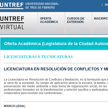
P
OFERTA
CURSOS DE
INSCRIPC
ACADÉMICA
EXTENSIÓN
Oferta Académica (Legislatura de la Ciudad Auto
LICENCIATURAS Y TECNICATURAS
LICENCIATURA EN RESOLUCIÓN DE CONFLICTOS Y MEDIA
La Licenciatura en Resolución de Conflictos y Mediación, es la formación que s
el seno de la sociedad. Su campo de aplicación abarca la escuela, la familia, e
preservación del medio ambiente y toda forma de organización social, en las
profesionales formados en la transformación y solución pacífica y participati
colaborativa para revolver sus controversias.
MARCO LEGAL