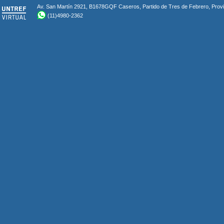
Av. San Martín 2921, B1678GQF Caseros, Partido de Tres de Febrero, Provin
(11)4980-2362