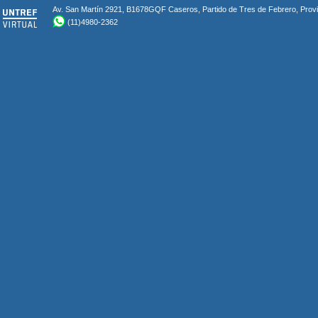
Av. San Martín 2921, B1678GQF Caseros, Partido de Tres de Febrero, Provin
(11)4980-2362