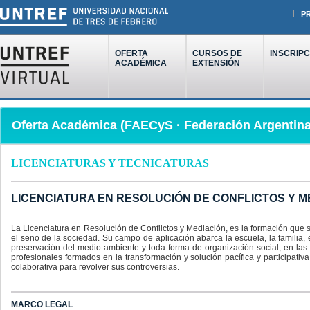
P
OFERTA
CURSOS DE
INSCRIPC
ACADÉMICA
EXTENSIÓN
Oferta Académica (FAECyS · Federación Argentin
LICENCIATURAS Y TECNICATURAS
LICENCIATURA EN RESOLUCIÓN DE CONFLICTOS Y MEDIA
La Licenciatura en Resolución de Conflictos y Mediación, es la formación que s
el seno de la sociedad. Su campo de aplicación abarca la escuela, la familia, e
preservación del medio ambiente y toda forma de organización social, en las
profesionales formados en la transformación y solución pacífica y participati
colaborativa para revolver sus controversias.
MARCO LEGAL