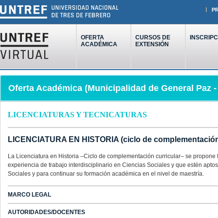
P
OFERTA
CURSOS DE
INSCRIPC
ACADÉMICA
EXTENSIÓN
Oferta Académica (Municipalidad de General Paz 
LICENCIATURAS Y TECNICATURAS
LICENCIATURA EN HISTORIA (ciclo de complementación 
La Licenciatura en Historia –Ciclo de complementación curricular– se propone 
experiencia de trabajo interdisciplinario en Ciencias Sociales y que estén aptos
Sociales y para continuar su formación académica en el nivel de maestría.
MARCO LEGAL
AUTORIDADES/DOCENTES