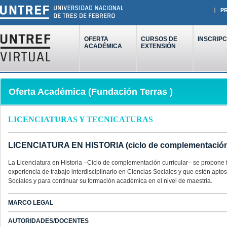
P
OFERTA
CURSOS DE
INSCRIPC
ACADÉMICA
EXTENSIÓN
Oferta Académica (Fundación Terras )
LICENCIATURAS Y TECNICATURAS
LICENCIATURA EN HISTORIA (ciclo de complementación 
La Licenciatura en Historia –Ciclo de complementación curricular– se propone 
experiencia de trabajo interdisciplinario en Ciencias Sociales y que estén aptos
Sociales y para continuar su formación académica en el nivel de maestría.
MARCO LEGAL
AUTORIDADES/DOCENTES