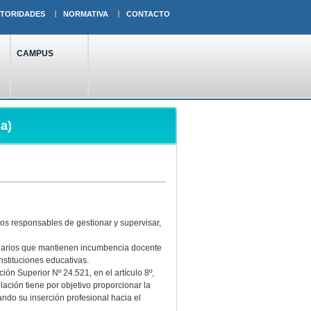
TORIDADES
NORMATIVA
CONTACTO
CAMPUS
a)
ros responsables de gestionar y supervisar,
rciarios que mantienen incumbencia docente
nstituciones educativas.
ón Superior Nº 24.521, en el artículo 8º,
lación tiene por objetivo proporcionar la
ndo su inserción profesional hacia el