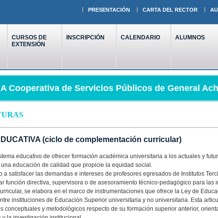
PRESENTACIÓN
CARTA DEL RECTOR
AU
CURSOS DE
INSCRIPCIÓN
CALENDARIO
ALUMNOS
EXTENSIÓN
 Cooperativa de Servicios Públicos de General Ach
TURAS
CATIVA (ciclo de complementación curricular)
tema educativo de ofrecer formación académica universitaria a los actuales y futu
 una educación de calidad que propicie la equidad social.
 a satisfacer las demandas e intereses de profesores egresados de Institutos Te
 función directiva, supervisora o de asesoramiento técnico-pedagógico para las i
ricular, se elabora en el marco de instrumentaciones que ofrece la Ley de Educaci
re instituciones de Educación Superior universitaria y no universitaria. Esta articu
s conceptuales y metodológicos respecto de su formación superior anterior, orienta
 la investigación institucional.