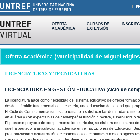
P
OFERTA
CURSOS DE
INSCRIPC
ACADÉMICA
EXTENSIÓN
Oferta Académica (Municipalidad de Miguel Riglos
LICENCIATURAS Y TECNICATURAS
LICENCIATURA EN GESTIÓN EDUCATIVA (ciclo de comple
La licenciatura nace como necesidad del sistema educativo de ofrecer formación
desde el ámbito fundamental de la escuela, una educación de calidad que propi
El Ciclo de Complementación está orientado a satisfacer las demandas e inter
en el área y con expectativas de desempeñar función directiva, supervisora o d
El presente proyecto de complementación curricular, se elabora en el marco de 
que ha pautado la articulación académica entre instituciones de Educación Superi
profundización y actualización de contenidos conceptuales y metodológicos resp
campo de la gestión de servicios educativos y la investigación institucional.