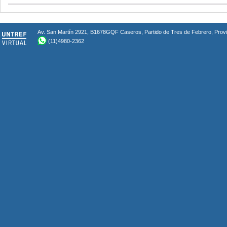
Av. San Martín 2921, B1678GQF Caseros, Partido de Tres de Febrero, Provin
(11)4980-2362