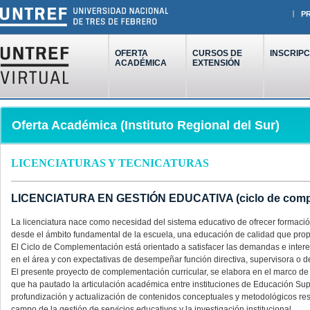
P
OFERTA
CURSOS DE
INSCRIPC
ACADÉMICA
EXTENSIÓN
Oferta Académica (Instituto Regional del Sur)
LICENCIATURAS Y TECNICATURAS
LICENCIATURA EN GESTIÓN EDUCATIVA (ciclo de comple
La licenciatura nace como necesidad del sistema educativo de ofrecer formación
desde el ámbito fundamental de la escuela, una educación de calidad que propi
El Ciclo de Complementación está orientado a satisfacer las demandas e inter
en el área y con expectativas de desempeñar función directiva, supervisora o d
El presente proyecto de complementación curricular, se elabora en el marco de 
que ha pautado la articulación académica entre instituciones de Educación Superi
profundización y actualización de contenidos conceptuales y metodológicos resp
campo de la gestión de servicios educativos y la investigación institucional.