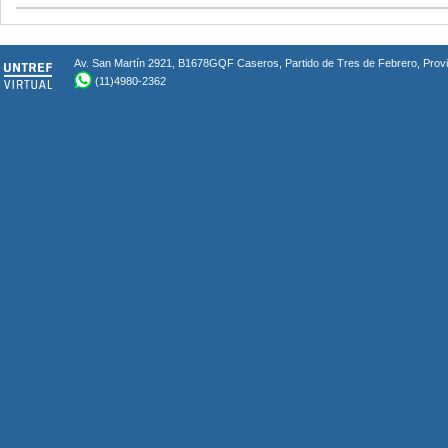
Av. San Martín 2921, B1678GQF Caseros, Partido de Tres de Febrero, Provin
(11)4980-2362