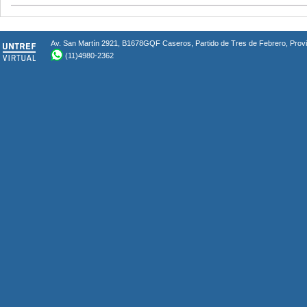
Av. San Martín 2921, B1678GQF Caseros, Partido de Tres de Febrero, Provin
(11)4980-2362