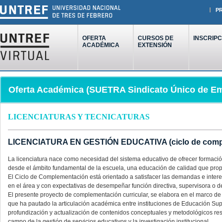
P
OFERTA
CURSOS DE
INSCRIPC
ACADÉMICA
EXTENSIÓN
Oferta Académica (SUETRA Sindicato Único de Emp
LICENCIATURAS Y TECNICATURAS
LICENCIATURA EN GESTIÓN EDUCATIVA (ciclo de comple
La licenciatura nace como necesidad del sistema educativo de ofrecer formación
desde el ámbito fundamental de la escuela, una educación de calidad que propi
El Ciclo de Complementación está orientado a satisfacer las demandas e inter
en el área y con expectativas de desempeñar función directiva, supervisora o d
El presente proyecto de complementación curricular, se elabora en el marco de 
que ha pautado la articulación académica entre instituciones de Educación Superi
profundización y actualización de contenidos conceptuales y metodológicos resp
campo de la gestión de servicios educativos y la investigación institucional.