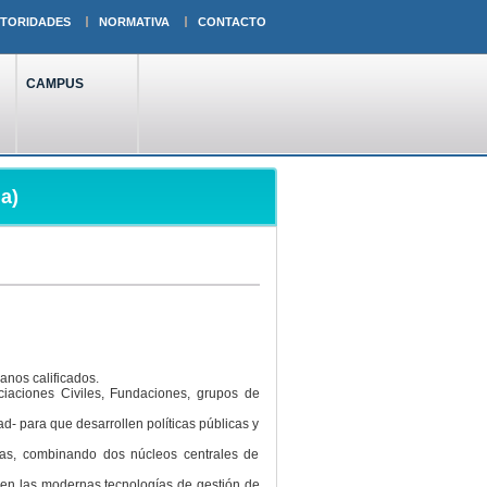
TORIDADES
NORMATIVA
CONTACTO
CAMPUS
a)
anos calificados.
ciaciones Civiles, Fundaciones, grupos de
d- para que desarrollen políticas públicas y
cas, combinando dos núcleos centrales de
 en las modernas tecnologías de gestión de