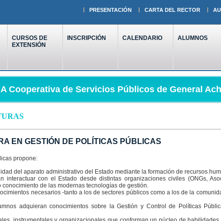
PRESENTACIÓN
CARTA DEL RECTOR
AU
CURSOS DE
INSCRIPCIÓN
CALENDARIO
ALUMNOS
EXTENSIÓN
 Cooperativa de Servicios Públicos de General Ach
TURAS
RA EN GESTIÓN DE POLÍTICAS PÚBLICAS
licas propone:
jidad del aparato administrativo del Estado mediante la formación de recursos hum
n interactuar con el Estado desde distintas organizaciones civiles (ONGs, Aso
 conocimiento de las modernas tecnologías de gestión.
nocimientos necesarios -tanto a los de sectores públicos como a los de la comunida
umnos adquieran conocimientos sobre la Gestión y Control de Políticas Públi
iales, instrumentales y organizacionales que conforman un núcleo de habilidades