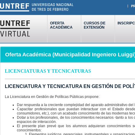
P
OFERTA
CURSOS DE
INSCRIPC
ACADÉMICA
EXTENSIÓN
Oferta Académica (Municipalidad Ingeniero Luiggi
LICENCIATURAS Y TECNICATURAS
LICENCIATURA Y TECNICATURA EN GESTIÓN DE POLÍ
La Licenciatura en Gestión de Políticas Públicas propone:
Dar respuesta a la creciente complejidad del aparato administrativo de
Capacitar profesionales que puedan interactuar con el Estado desde
consumidores, etc.), con un acabado conocimiento de las modernas tecn
Dotar a los profesionales, de los conocimientos necesarios -tanto a los
espacios de interacción.
El presente plan prevé que los alumnos adquieran conocimientos so
conocimientos:
Elementos jurídicos, gerenciales, instrumentales y organizaci