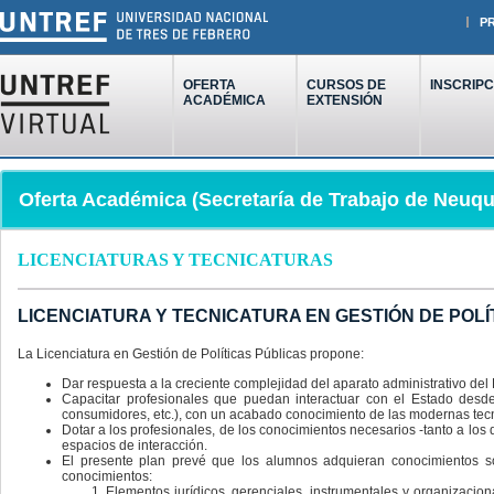
P
OFERTA
CURSOS DE
INSCRIPC
ACADÉMICA
EXTENSIÓN
Oferta Académica (Secretaría de Trabajo de Neuq
LICENCIATURAS Y TECNICATURAS
LICENCIATURA Y TECNICATURA EN GESTIÓN DE POLÍ
La Licenciatura en Gestión de Políticas Públicas propone:
Dar respuesta a la creciente complejidad del aparato administrativo de
Capacitar profesionales que puedan interactuar con el Estado desde
consumidores, etc.), con un acabado conocimiento de las modernas tecn
Dotar a los profesionales, de los conocimientos necesarios -tanto a los
espacios de interacción.
El presente plan prevé que los alumnos adquieran conocimientos so
conocimientos:
Elementos jurídicos, gerenciales, instrumentales y organizaci