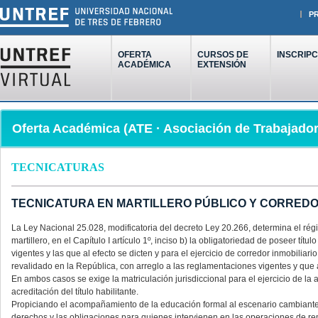
P
OFERTA
CURSOS DE
INSCRIPC
ACADÉMICA
EXTENSIÓN
Oferta Académica (ATE · Asociación de Trabajador
TECNICATURAS
TECNICATURA EN MARTILLERO PÚBLICO Y CORREDO
La Ley Nacional 25.028, modificatoria del decreto Ley 20.266, determina el régi
martillero, en el Capítulo I artículo 1º, inciso b) la obligatoriedad de poseer tí
vigentes y las que al efecto se dicten y para el ejercicio de corredor inmobiliario
revalidado en la República, con arreglo a las reglamentaciones vigentes y que a
En ambos casos se exige la matriculación jurisdiccional para el ejercicio de la 
acreditación del título habilitante.
Propiciando el acompañamiento de la educación formal al escenario cambiante de
derechos y las obligaciones para quienes intervienen en las operaciones de r