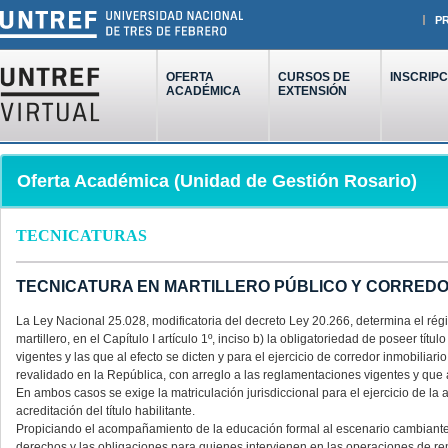
P
OFERTA
CURSOS DE
INSCRIPC
ACADÉMICA
EXTENSIÓN
Oferta Académica (Unidad de Gestión Rosario)
TECNICATURAS
TECNICATURA EN MARTILLERO PÚBLICO Y CORREDO
La Ley Nacional 25.028, modificatoria del decreto Ley 20.266, determina el régi
martillero, en el Capítulo I artículo 1º, inciso b) la obligatoriedad de poseer tí
vigentes y las que al efecto se dicten y para el ejercicio de corredor inmobiliario
revalidado en la República, con arreglo a las reglamentaciones vigentes y que a
En ambos casos se exige la matriculación jurisdiccional para el ejercicio de la 
acreditación del título habilitante.
Propiciando el acompañamiento de la educación formal al escenario cambiante de
derechos y las obligaciones para quienes intervienen en las operaciones de r