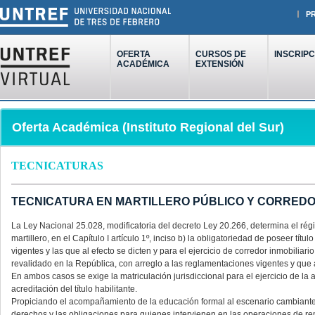
P
OFERTA
CURSOS DE
INSCRIPC
ACADÉMICA
EXTENSIÓN
Oferta Académica (Instituto Regional del Sur)
TECNICATURAS
TECNICATURA EN MARTILLERO PÚBLICO Y CORREDO
La Ley Nacional 25.028, modificatoria del decreto Ley 20.266, determina el régi
martillero, en el Capítulo I artículo 1º, inciso b) la obligatoriedad de poseer tí
vigentes y las que al efecto se dicten y para el ejercicio de corredor inmobiliario
revalidado en la República, con arreglo a las reglamentaciones vigentes y que a
En ambos casos se exige la matriculación jurisdiccional para el ejercicio de la 
acreditación del título habilitante.
Propiciando el acompañamiento de la educación formal al escenario cambiante de
derechos y las obligaciones para quienes intervienen en las operaciones de r