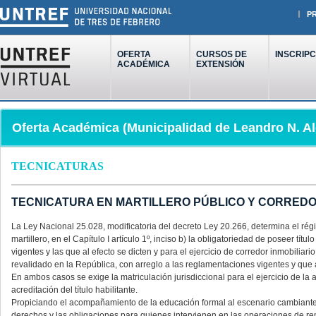
P
OFERTA
CURSOS DE
INSCRIPC
ACADÉMICA
EXTENSIÓN
Oferta Académica (Municipalidad de Leandro N. A
TECNICATURAS
TECNICATURA EN MARTILLERO PÚBLICO Y CORREDO
La Ley Nacional 25.028, modificatoria del decreto Ley 20.266, determina el régi
martillero, en el Capítulo I artículo 1º, inciso b) la obligatoriedad de poseer tí
vigentes y las que al efecto se dicten y para el ejercicio de corredor inmobiliario
revalidado en la República, con arreglo a las reglamentaciones vigentes y que a
En ambos casos se exige la matriculación jurisdiccional para el ejercicio de la 
acreditación del título habilitante.
Propiciando el acompañamiento de la educación formal al escenario cambiante de
derechos y las obligaciones para quienes intervienen en las operaciones de r