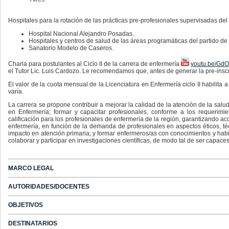
Hospitales para la rotación de las prácticas pre-profesionales supervisadas d
Hospital Nacional Alejandro Posadas.
Hospitales y centros de salud de las áreas programáticas del partido de
Sanatorio Modelo de Caseros.
Charla para postulantes al Ciclo II de la carrera de enfermería
youtu.be/Gd
el Tutor Lic. Luis Cardozo. Le recomendamos que, antes de generar la pre-inscri
El valor de la cuota mensual de la Licenciatura en Enfermería ciclo II habilita 
varía.
La carrera se propone contribuir a mejorar la calidad de la atención de la sa
en Enfermería; formar y capacitar profesionales, conforme a los requerimie
calificación para los profesionales de enfermería de la región, garantizando acc
enfermería, en función de la demanda de profesionales en aspectos éticos, téc
impacto en atención primaria; y formar enfermeros/as con conocimientos y habili
colaborar y participar en investigaciones científicas, de modo tal de ser capace
MARCO LEGAL
AUTORIDADES/DOCENTES
OBJETIVOS
DESTINATARIOS