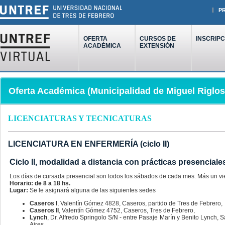
P
OFERTA
CURSOS DE
INSCRIPC
ACADÉMICA
EXTENSIÓN
Oferta Académica (Municipalidad de Miguel Riglos
LICENCIATURAS Y TECNICATURAS
LICENCIATURA EN ENFERMERÍA (ciclo II)
Ciclo II, modalidad a distancia con prácticas presenciale
Los días de cursada presencial son todos los sábados de cada mes. Más un v
Horario: de 8 a 18 hs.
Lugar:
Se le asignará alguna de las siguientes sedes
Caseros I
, Valentín Gómez 4828, Caseros, partido de Tres de Febrero,
Caseros II
, Valentín Gómez 4752, Caseros, Tres de Febrero,
Lynch
, Dr. Alfredo Springolo S/N - entre Pasaje Marín y Benito Lynch,
Aires