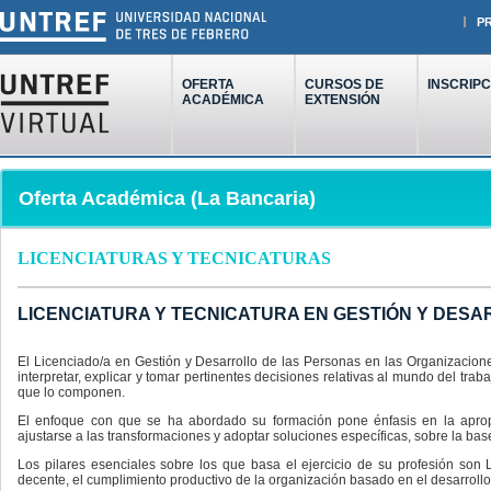
P
OFERTA
CURSOS DE
INSCRIPC
ACADÉMICA
EXTENSIÓN
Oferta Académica (La Bancaria)
LICENCIATURAS Y TECNICATURAS
LICENCIATURA Y TECNICATURA EN GESTIÓN Y DES
El Licenciado/a en Gestión y Desarrollo de las Personas en las Organizacion
interpretar, explicar y tomar pertinentes decisiones relativas al mundo del trab
que lo componen.
El enfoque con que se ha abordado su formación pone énfasis en la apropi
ajustarse a las transformaciones y adoptar soluciones específicas, sobre la base
Los pilares esenciales sobre los que basa el ejercicio de su profesión son L
decente, el cumplimiento productivo de la organización basado en el desarrollo 