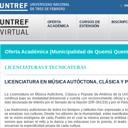
P
OFERTA
CURSOS DE
INSCRIPC
ACADÉMICA
EXTENSIÓN
Oferta Académica (Municipalidad de Quemú Quem
LICENCIATURAS Y TECNICATURAS
LICENCIATURA EN MÚSICA AUTÓCTONA, CLÁSICA Y 
La Licenciatura en Música Autóctona, Clásica y Popular de América de la U
continua bajo su modalidad presencial y cuenta con reconocimiento oficial y v
sido declarada de Interés por el Senado de la Nación (DR-391/19) y por el Par
Las tradiciones autóctonas de todos los tiempos y latitudes han expresado a tr
se enraízan sus culturas. Desde los albores de la Humanidad, estas manifes
de la visión endógena de cada Pueblo en el cual la música posee la entidad
sonoro que aúnan el mito a la danza y las máscaras con la poesía, el teatro y
encarnan la especificidad propia de cada cultura.