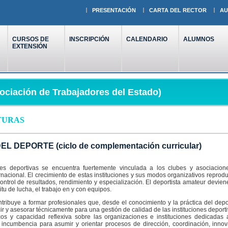
PRESENTACIÓN
CARTA DEL RECTOR
AU
CURSOS DE
INSCRIPCIÓN
CALENDARIO
ALUMNOS
EXTENSIÓN
ociación de Trabajadores del Estado)
TURAS
 DEPORTE (ciclo de complementación curricular)
des deportivas se encuentra fuertemente vinculada a los clubes y asociacione
rnacional. El crecimiento de estas instituciones y sus modos organizativos reprod
ontrol de resultados, rendimiento y especialización. El deportista amateur deviene
ritu de lucha, el trabajo en y con equipos.
tribuye a formar profesionales que, desde el conocimiento y la práctica del depo
 y asesorar técnicamente para una gestión de calidad de las instituciones deportiv
cos y capacidad reflexiva sobre las organizaciones e instituciones dedicadas a
 incumbencia para asumir y orientar procesos de dirección, coordinación, inno