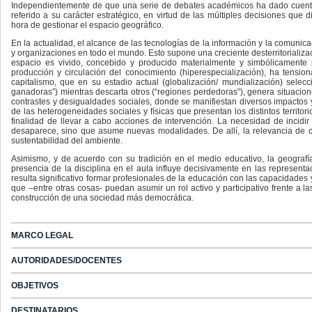
Independientemente de que una serie de debates académicos ha dado cuenta 
referido a su carácter estratégico, en virtud de las múltiples decisiones que 
hora de gestionar el espacio geográfico.
En la actualidad, el alcance de las tecnologías de la información y la comunic
y organizaciones en todo el mundo. Esto supone una creciente desterritorializac
espacio es vivido, concebido y producido materialmente y simbólicamente 
producción y circulación del conocimiento (hiperespecialización), ha tension
capitalismo, que en su estadio actual (globalización/ mundialización) selec
ganadoras”) mientras descarta otros (“regiones perdedoras”), genera situacio
contrastes y desigualdades sociales, donde se manifiestan diversos impactos y
de las heterogeneidades sociales y físicas que presentan los distintos territori
finalidad de llevar a cabo acciones de intervención. La necesidad de incidi
desaparece, sino que asume nuevas modalidades. De allí, la relevancia de con
sustentabilidad del ambiente.
Asimismo, y de acuerdo con su tradición en el medio educativo, la geogra
presencia de la disciplina en el aula influye decisivamente en las representac
resulta significativo formar profesionales de la educación con las capacidades
que –entre otras cosas- puedan asumir un rol activo y participativo frente a l
construcción de una sociedad más democrática.
MARCO LEGAL
AUTORIDADES/DOCENTES
OBJETIVOS
DESTINATARIOS