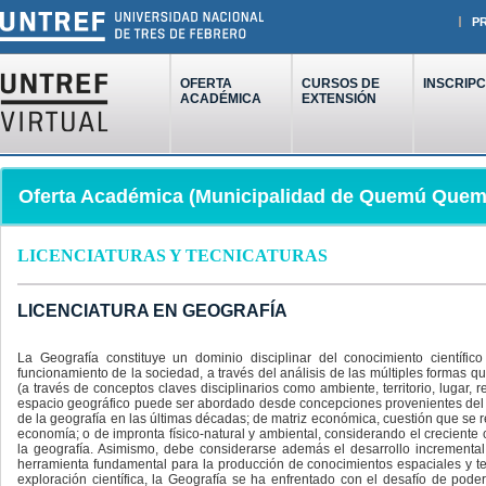
P
OFERTA
CURSOS DE
INSCRIPC
ACADÉMICA
EXTENSIÓN
Oferta Académica (Municipalidad de Quemú Quem
LICENCIATURAS Y TECNICATURAS
LICENCIATURA EN GEOGRAFÍA
La Geografía constituye un dominio disciplinar del conocimiento cientí
funcionamiento de la sociedad, a través del análisis de las múltiples formas qu
(a través de conceptos claves disciplinarios como ambiente, territorio, lugar, 
espacio geográfico puede ser abordado desde concepciones provenientes del ca
de la geografía en las últimas décadas; de matriz económica, cuestión que se re
economía; o de impronta físico-natural y ambiental, considerando el creciente c
la geografía. Asimismo, debe considerarse además el desarrollo incremental
herramienta fundamental para la producción de conocimientos espaciales y ter
exploración científica, la Geografía se ha enfrentado con el desafío de pode