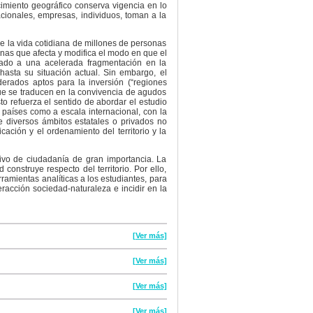
miento geográfico conserva vigencia en lo
nacionales, empresas, individuos, toman a la
le la vida cotidiana de millones de personas
anas que afecta y modifica el modo en que el
mado a una acelerada fragmentación en la
 hasta su situación actual. Sin embargo, el
derados aptos para la inversión (“regiones
que se traducen en la convivencia de agudos
to refuerza el sentido de abordar el estudio
 y países como a escala internacional, con la
e diversos ámbitos estatales o privados no
ación y el ordenamiento del territorio y la
ivo de ciudadanía de gran importancia. La
construye respecto del territorio. Por ello,
ramientas analíticas a los estudiantes, para
eracción sociedad-naturaleza e incidir en la
[Ver más]
[Ver más]
[Ver más]
[Ver más]