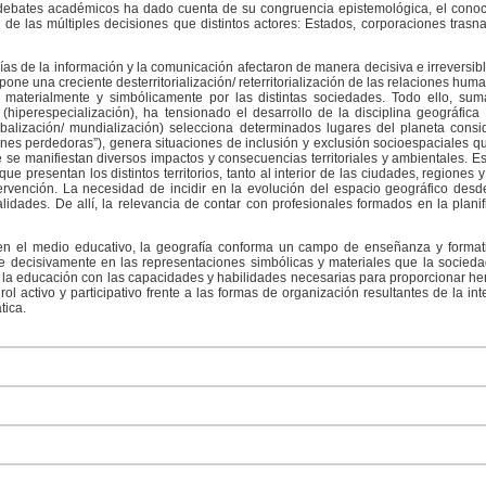
ebates académicos ha dado cuenta de su congruencia epistemológica, el conoci
ud de las múltiples decisiones que distintos actores: Estados, corporaciones tras
gías de la información y la comunicación afectaron de manera decisiva e irreversib
one una creciente desterritorialización/ reterritorialización de las relaciones hum
o materialmente y simbólicamente por las distintas sociedades. Todo ello, su
(hiperespecialización), ha tensionado el desarrollo de la disciplina geográfica
obalización/ mundialización) selecciona determinados lugares del planeta consi
ones perdedoras”), genera situaciones de inclusión y exclusión socioespaciales 
se manifiestan diversos impactos y consecuencias territoriales y ambientales. Es
ue presentan los distintos territorios, tanto al interior de las ciudades, regiones
tervención. La necesidad de incidir en la evolución del espacio geográfico desd
des. De allí, la relevancia de contar con profesionales formados en la planific
en el medio educativo, la geografía conforma un campo de enseñanza y format
ye decisivamente en las representaciones simbólicas y materiales que la sociedad 
de la educación con las capacidades y habilidades necesarias para proporcionar her
l activo y participativo frente a las formas de organización resultantes de la int
tica.