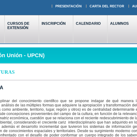
PRESENTACIÓN
CARTA DEL RECTOR
AU
CURSOS DE
INSCRIPCIÓN
CALENDARIO
ALUMNOS
EXTENSIÓN
ón Unión - UPCN)
TURAS
ÍA
iplinar del conocimiento científico que se propone indagar de qué manera 
análisis de las múltiples formas que adquiere la apropiación y transformación del 
s como ambiente, territorio, lugar, región y otros) es de centralidad determinante 
e concepciones provenientes del campo de la cultura, en función de la relevanci
matriz económica, cuestión que se relaciona con el reciente redescubrimiento de la 
iental, considerando el creciente cariz interdisciplinario que han adquirido en lo
e además el desarrollo incremental que tuvieron los sistemas de información ge
 de conocimientos espaciales y territoriales. Desde su surgimiento moderno como
 enfrentado con el desafío de poder conformar un cuerpo integrado de los sabere