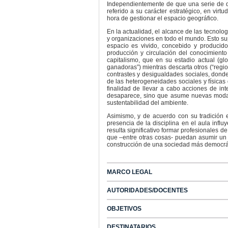
Independientemente de que una serie de d
referido a su carácter estratégico, en virt
hora de gestionar el espacio geográfico.
En la actualidad, el alcance de las tecnolo
y organizaciones en todo el mundo. Esto sup
espacio es vivido, concebido y producid
producción y circulación del conocimiento 
capitalismo, que en su estadio actual (gl
ganadoras”) mientras descarta otros (“regi
contrastes y desigualdades sociales, donde 
de las heterogeneidades sociales y físicas q
finalidad de llevar a cabo acciones de in
desaparece, sino que asume nuevas modalida
sustentabilidad del ambiente.
Asimismo, y de acuerdo con su tradición 
presencia de la disciplina en el aula influ
resulta significativo formar profesionales 
que –entre otras cosas- puedan asumir un ro
construcción de una sociedad más democrá
MARCO LEGAL
AUTORIDADES/DOCENTES
OBJETIVOS
DESTINATARIOS