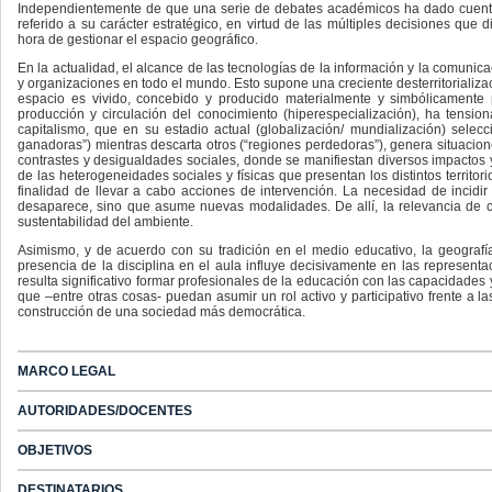
Independientemente de que una serie de debates académicos ha dado cuenta 
referido a su carácter estratégico, en virtud de las múltiples decisiones que 
hora de gestionar el espacio geográfico.
En la actualidad, el alcance de las tecnologías de la información y la comunic
y organizaciones en todo el mundo. Esto supone una creciente desterritorializac
espacio es vivido, concebido y producido materialmente y simbólicamente 
producción y circulación del conocimiento (hiperespecialización), ha tension
capitalismo, que en su estadio actual (globalización/ mundialización) selec
ganadoras”) mientras descarta otros (“regiones perdedoras”), genera situacio
contrastes y desigualdades sociales, donde se manifiestan diversos impactos y
de las heterogeneidades sociales y físicas que presentan los distintos territori
finalidad de llevar a cabo acciones de intervención. La necesidad de incidi
desaparece, sino que asume nuevas modalidades. De allí, la relevancia de con
sustentabilidad del ambiente.
Asimismo, y de acuerdo con su tradición en el medio educativo, la geogra
presencia de la disciplina en el aula influye decisivamente en las representac
resulta significativo formar profesionales de la educación con las capacidades
que –entre otras cosas- puedan asumir un rol activo y participativo frente a l
construcción de una sociedad más democrática.
MARCO LEGAL
AUTORIDADES/DOCENTES
OBJETIVOS
DESTINATARIOS