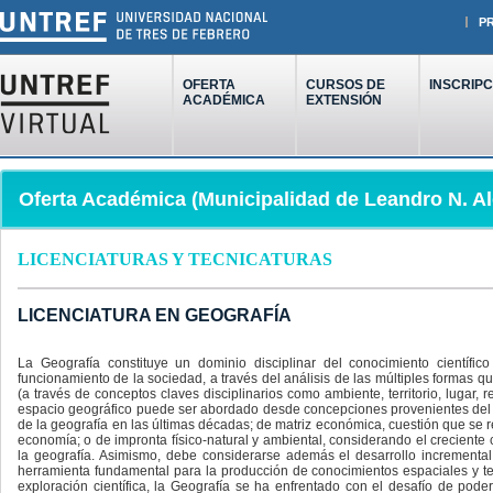
P
OFERTA
CURSOS DE
INSCRIPC
ACADÉMICA
EXTENSIÓN
Oferta Académica (Municipalidad de Leandro N. A
LICENCIATURAS Y TECNICATURAS
LICENCIATURA EN GEOGRAFÍA
La Geografía constituye un dominio disciplinar del conocimiento cientí
funcionamiento de la sociedad, a través del análisis de las múltiples formas qu
(a través de conceptos claves disciplinarios como ambiente, territorio, lugar, 
espacio geográfico puede ser abordado desde concepciones provenientes del ca
de la geografía en las últimas décadas; de matriz económica, cuestión que se re
economía; o de impronta físico-natural y ambiental, considerando el creciente c
la geografía. Asimismo, debe considerarse además el desarrollo incremental
herramienta fundamental para la producción de conocimientos espaciales y ter
exploración científica, la Geografía se ha enfrentado con el desafío de pode