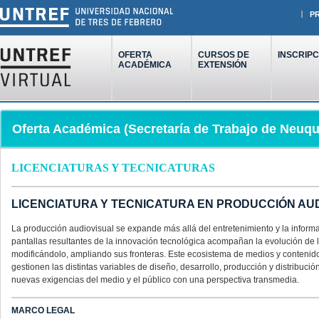
P
OFERTA
CURSOS DE
INSCRIPC
ACADÉMICA
EXTENSIÓN
Oferta Académica (Secretaría de Trabajo de Neuq
LICENCIATURAS Y TECNICATURAS
LICENCIATURA Y TECNICATURA EN PRODUCCIÓN AU
La producción audiovisual se expande más allá del entretenimiento y la informa
pantallas resultantes de la innovación tecnológica acompañan la evolución de
modificándolo, ampliando sus fronteras. Este ecosistema de medios y contenido
gestionen las distintas variables de diseño, desarrollo, producción y distribuc
nuevas exigencias del medio y el público con una perspectiva transmedia.
MARCO LEGAL