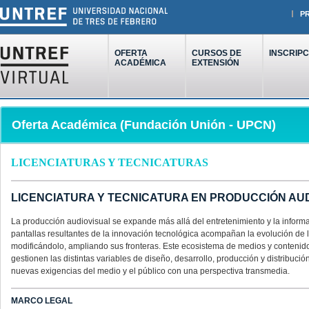
P
OFERTA
CURSOS DE
INSCRIPC
ACADÉMICA
EXTENSIÓN
Oferta Académica (Fundación Unión - UPCN)
LICENCIATURAS Y TECNICATURAS
LICENCIATURA Y TECNICATURA EN PRODUCCIÓN AU
La producción audiovisual se expande más allá del entretenimiento y la informa
pantallas resultantes de la innovación tecnológica acompañan la evolución de
modificándolo, ampliando sus fronteras. Este ecosistema de medios y contenido
gestionen las distintas variables de diseño, desarrollo, producción y distribuc
nuevas exigencias del medio y el público con una perspectiva transmedia.
MARCO LEGAL