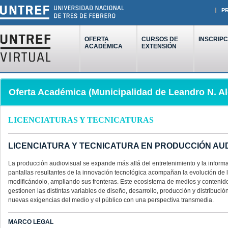
P
OFERTA
CURSOS DE
INSCRIPC
ACADÉMICA
EXTENSIÓN
Oferta Académica (Municipalidad de Leandro N. A
LICENCIATURAS Y TECNICATURAS
LICENCIATURA Y TECNICATURA EN PRODUCCIÓN AU
La producción audiovisual se expande más allá del entretenimiento y la informa
pantallas resultantes de la innovación tecnológica acompañan la evolución de
modificándolo, ampliando sus fronteras. Este ecosistema de medios y contenido
gestionen las distintas variables de diseño, desarrollo, producción y distribuc
nuevas exigencias del medio y el público con una perspectiva transmedia.
MARCO LEGAL