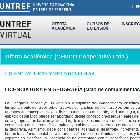
P
OFERTA
CURSOS DE
INSCRIPC
ACADÉMICA
EXTENSIÓN
Oferta Académica (CEMDO Cooperativa Ltda.)
LICENCIATURAS Y TECNICATURAS
LICENCIATURA EN GEOGRAFÍA (ciclo de complementació
La Geografía constituye un dominio disciplinar del conocimiento cientí
funcionamiento de la sociedad, a través del análisis de las múltiples formas qu
(a través de conceptos claves disciplinarios como ambiente, territorio, lugar, 
espacio geográfico puede ser abordado desde concepciones provenientes del ca
de la geografía en las últimas décadas; de matriz económica, cuestión que se re
economía; o de impronta físico-natural y ambiental, considerando el creciente c
la geografía. Asimismo, debe considerarse además el desarrollo incremental
herramienta fundamental para la producción de conocimientos espaciales y ter
exploración científica, la Geografía se ha enfrentado con el desafío de pode