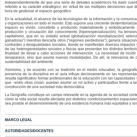
Independientemente de que una serie de debates académicos ha dado cuenta 
referido a su carácter estratégico, en virtud de las múltiples decisiones que 
hora de gestionar el espacio geográfico.
En la actualidad, el alcance de las tecnologías de la información y la comunic
y organizaciones en todo el mundo. Esto supone una creciente desterritorializac
espacio es vivido, concebido y producido materialmente y simbólicamente 
producción y circulación del conocimiento (hiperespecialización), ha tension
capitalismo, que en su estadio actual (globalización/ mundialización) selec
ganadoras”) mientras descarta otros (“regiones perdedoras”), genera situacio
contrastes y desigualdades sociales, donde se manifiestan diversos impactos y
de las heterogeneidades sociales y físicas que presentan los distintos territori
finalidad de llevar a cabo acciones de intervención. La necesidad de incidi
desaparece, sino que asume nuevas modalidades. De allí, la relevancia de con
sustentabilidad del ambiente.
Asimismo, y de acuerdo con su tradición en el medio educativo, la geogra
presencia de la disciplina en el aula influye decisivamente en las representac
resulta significativo formar profesionales de la educación con las capacidades
que –entre otras cosas- puedan asumir un rol activo y participativo frente a l
construcción de una sociedad más democrática.
La Geografía constituye un campo relevante en la agenda de la sociedad conte
cómo la vida social resulta afectada por distintos condicionamientos espacial
sea posible el desenvolvimiento de una existencia humana más equitativa y sos
MARCO LEGAL
AUTORIDADES/DOCENTES