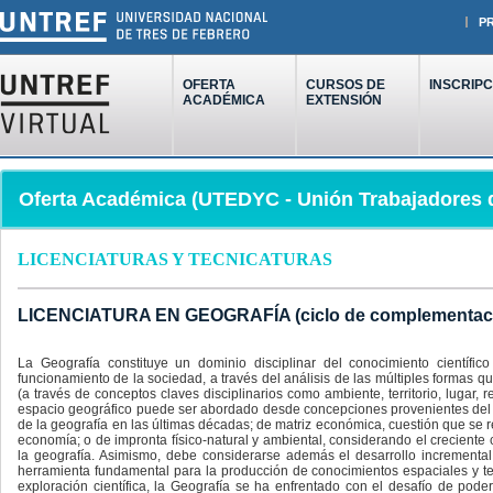
P
OFERTA
CURSOS DE
INSCRIPC
ACADÉMICA
EXTENSIÓN
Oferta Académica (UTEDYC - Unión Trabajadores d
LICENCIATURAS Y TECNICATURAS
LICENCIATURA EN GEOGRAFÍA (ciclo de complementació
La Geografía constituye un dominio disciplinar del conocimiento cientí
funcionamiento de la sociedad, a través del análisis de las múltiples formas qu
(a través de conceptos claves disciplinarios como ambiente, territorio, lugar, 
espacio geográfico puede ser abordado desde concepciones provenientes del ca
de la geografía en las últimas décadas; de matriz económica, cuestión que se re
economía; o de impronta físico-natural y ambiental, considerando el creciente c
la geografía. Asimismo, debe considerarse además el desarrollo incremental
herramienta fundamental para la producción de conocimientos espaciales y ter
exploración científica, la Geografía se ha enfrentado con el desafío de pode