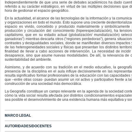
Independientemente de que una serie de debates académicos ha dado cuenta 
referido a su carácter estratégico, en virtud de las múltiples decisiones que 
hora de gestionar el espacio geográfico.
En la actualidad, el alcance de las tecnologías de la información y la comunic
y organizaciones en todo el mundo. Esto supone una creciente desterritorializac
espacio es vivido, concebido y producido materialmente y simbólicamente 
producción y circulación del conocimiento (hiperespecialización), ha tension
capitalismo, que en su estadio actual (globalización/ mundialización) selec
ganadoras”) mientras descarta otros (“regiones perdedoras”), genera situacio
contrastes y desigualdades sociales, donde se manifiestan diversos impactos y
de las heterogeneidades sociales y físicas que presentan los distintos territori
finalidad de llevar a cabo acciones de intervención. La necesidad de incidi
desaparece, sino que asume nuevas modalidades. De allí, la relevancia de con
sustentabilidad del ambiente.
Asimismo, y de acuerdo con su tradición en el medio educativo, la geogra
presencia de la disciplina en el aula influye decisivamente en las representac
resulta significativo formar profesionales de la educación con las capacidades
que –entre otras cosas- puedan asumir un rol activo y participativo frente a l
construcción de una sociedad más democrática.
La Geografía constituye un campo relevante en la agenda de la sociedad conte
cómo la vida social resulta afectada por distintos condicionamientos espacial
sea posible el desenvolvimiento de una existencia humana más equitativa y sos
MARCO LEGAL
AUTORIDADES/DOCENTES