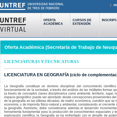
P
OFERTA
CURSOS DE
INSCRIPC
ACADÉMICA
EXTENSIÓN
Oferta Académica (Secretaría de Trabajo de Neuq
LICENCIATURAS Y TECNICATURAS
LICENCIATURA EN GEOGRAFÍA (ciclo de complementació
La Geografía constituye un dominio disciplinar del conocimiento cientí
funcionamiento de la sociedad, a través del análisis de las múltiples formas qu
(a través de conceptos claves disciplinarios como ambiente, territorio, lugar, 
espacio geográfico puede ser abordado desde concepciones provenientes del ca
de la geografía en las últimas décadas; de matriz económica, cuestión que se re
economía; o de impronta físico-natural y ambiental, considerando el creciente c
la geografía. Asimismo, debe considerarse además el desarrollo incremental
herramienta fundamental para la producción de conocimientos espaciales y ter
exploración científica, la Geografía se ha enfrentado con el desafío de pode