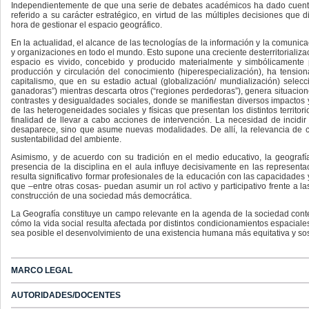
Independientemente de que una serie de debates académicos ha dado cuenta 
referido a su carácter estratégico, en virtud de las múltiples decisiones que 
hora de gestionar el espacio geográfico.
En la actualidad, el alcance de las tecnologías de la información y la comunic
y organizaciones en todo el mundo. Esto supone una creciente desterritorializac
espacio es vivido, concebido y producido materialmente y simbólicamente 
producción y circulación del conocimiento (hiperespecialización), ha tension
capitalismo, que en su estadio actual (globalización/ mundialización) selec
ganadoras”) mientras descarta otros (“regiones perdedoras”), genera situacio
contrastes y desigualdades sociales, donde se manifiestan diversos impactos y
de las heterogeneidades sociales y físicas que presentan los distintos territori
finalidad de llevar a cabo acciones de intervención. La necesidad de incidi
desaparece, sino que asume nuevas modalidades. De allí, la relevancia de con
sustentabilidad del ambiente.
Asimismo, y de acuerdo con su tradición en el medio educativo, la geogra
presencia de la disciplina en el aula influye decisivamente en las representac
resulta significativo formar profesionales de la educación con las capacidades
que –entre otras cosas- puedan asumir un rol activo y participativo frente a l
construcción de una sociedad más democrática.
La Geografía constituye un campo relevante en la agenda de la sociedad conte
cómo la vida social resulta afectada por distintos condicionamientos espacial
sea posible el desenvolvimiento de una existencia humana más equitativa y sos
MARCO LEGAL
AUTORIDADES/DOCENTES