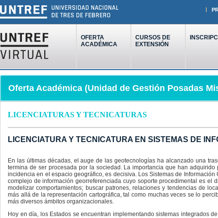
P
OFERTA
CURSOS DE
INSCRIPC
ACADÉMICA
EXTENSIÓN
Oferta Académica (Unidad de Gestión Posadas Mi
LICENCIATURAS Y TECNICATURAS
LICENCIATURA Y TECNICATURA EN SISTEMAS DE I
En las últimas décadas, el auge de las geotecnologías ha alcanzado una tras
termina de ser procesada por la sociedad. La importancia que han adquirido p
incidencia en el espacio geográfico, es decisiva. Los Sistemas de Información G
complejo de información georreferenciada cuyo soporte procedimental es el d
modelizar comportamientos; buscar patrones, relaciones y tendencias de lo
más allá de la representación cartográfica, tal como muchas veces se lo perci
más diversos ámbitos organizacionales.
Hoy en día, los Estados se encuentran implementando sistemas integrados de i