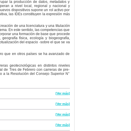
rupar la producción de datos, metadatos y
eran a nivel local, regional y nacional y
uevos dispositivos supone un rol activo por
itiva, las IDEs constituyen la expresión más
creación de una licenciatura y una titulación
lema. En este sentido, las competencias que
incorporar una formación de base que procede
 geografía física, ecología y biogeografía,
tualización del espacio -sobre el que se va
pero que en otros países se ha avanzado de
ras geotecnológicas en distintos niveles
al de Tres de Febrero con carreras de pre-
do a la Resolución del Consejo Superior N°
[Ver más]
[Ver más]
[Ver más]
[Ver más]