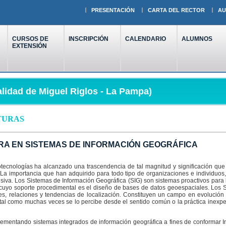
PRESENTACIÓN
CARTA DEL RECTOR
AU
CURSOS DE
INSCRIPCIÓN
CALENDARIO
ALUMNOS
EXTENSIÓN
lidad de Miguel Riglos - La Pampa)
TURAS
RA EN SISTEMAS DE INFORMACIÓN GEOGRÁFICA
otecnologías ha alcanzado una trascendencia de tal magnitud y significación qu
La importancia que han adquirido para todo tipo de organizaciones e individuos,
siva. Los Sistemas de Información Geográfica (SIG) son sistemas proactivos para la
cuyo soporte procedimental es el diseño de bases de datos geoespaciales. Los S
es, relaciones y tendencias de localización. Constituyen un campo en evolució
 tal como muchas veces se lo percibe desde el sentido común o la práctica inexpe
ementando sistemas integrados de información geográfica a fines de conformar In