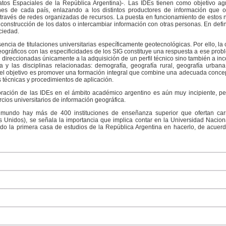
Datos Espaciales de la República Argentina)-. Las IDEs tienen como objetivo ag
ones de cada país, enlazando a los distintos productores de información que op
 través de redes organizadas de recursos. La puesta en funcionamiento de estos n
a construcción de los datos o intercambiar información con otras personas. En defin
ciedad.
ncia de titulaciones universitarias específicamente geotecnológicas. Por ello, la 
eográficos con las especificidades de los SIG constituye una respuesta a ese prob
n direccionadas únicamente a la adquisición de un perfil técnico sino también a 
y las disciplinas relacionadas: demografía, geografía rural, geografía urbana,
el objetivo es promover una formación integral que combine una adecuada concep
s técnicas y procedimientos de aplicación.
rporación de las IDEs en el ámbito académico argentino es aún muy incipiente, 
cios universitarios de información geográfica.
 mundo hay más de 400 instituciones de enseñanza superior que ofertan carre
Unidos), se señala la importancia que implica contar en la Universidad Nacion
ndo la primera casa de estudios de la República Argentina en hacerlo, de acuer