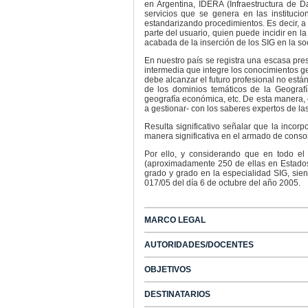
en Argentina, IDERA (Infraestructura de 
servicios que se genera en las instituci
estandarizando procedimientos. Es decir, a
parte del usuario, quien puede incidir en l
acabada de la inserción de los SIG en la so
En nuestro país se registra una escasa prese
intermedia que integre los conocimientos g
debe alcanzar el futuro profesional no está
de los dominios temáticos de la Geografía 
geografía económica, etc. De esta manera, 
a gestionar- con los saberes expertos de la
Resulta significativo señalar que la inco
manera significativa en el armado de consor
Por ello, y considerando que en todo el
(aproximadamente 250 de ellas en Estados 
grado y grado en la especialidad SIG, sie
017/05 del día 6 de octubre del año 2005.
MARCO LEGAL
AUTORIDADES/DOCENTES
OBJETIVOS
DESTINATARIOS