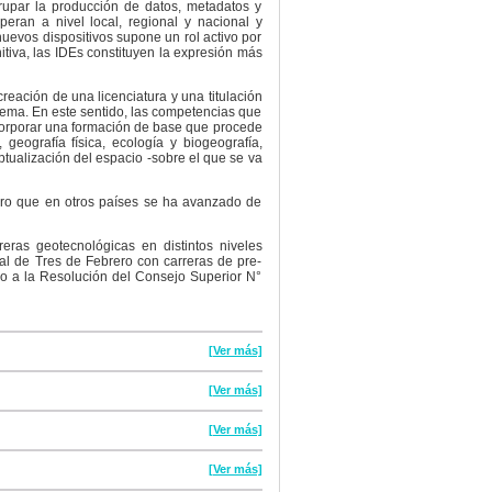
rupar la producción de datos, metadatos y
eran a nivel local, regional y nacional y
uevos dispositivos supone un rol activo por
itiva, las IDEs constituyen la expresión más
creación de una licenciatura y una titulación
lema. En este sentido, las competencias que
incorporar una formación de base que procede
 geografía física, ecología y biogeografía,
tualización del espacio -sobre el que se va
pero que en otros países se ha avanzado de
ras geotecnológicas en distintos niveles
al de Tres de Febrero con carreras de pre-
do a la Resolución del Consejo Superior N°
[Ver más]
[Ver más]
[Ver más]
[Ver más]