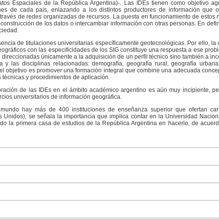
Datos Espaciales de la República Argentina)-. Las IDEs tienen como objetivo ag
ones de cada país, enlazando a los distintos productores de información que op
 través de redes organizadas de recursos. La puesta en funcionamiento de estos n
a construcción de los datos o intercambiar información con otras personas. En defin
ciedad.
ncia de titulaciones universitarias específicamente geotecnológicas. Por ello, la 
eográficos con las especificidades de los SIG constituye una respuesta a ese prob
n direccionadas únicamente a la adquisición de un perfil técnico sino también a 
y las disciplinas relacionadas: demografía, geografía rural, geografía urbana,
el objetivo es promover una formación integral que combine una adecuada concep
s técnicas y procedimientos de aplicación.
rporación de las IDEs en el ámbito académico argentino es aún muy incipiente, 
cios universitarios de información geográfica.
 mundo hay más de 400 instituciones de enseñanza superior que ofertan carre
Unidos), se señala la importancia que implica contar en la Universidad Nacion
ndo la primera casa de estudios de la República Argentina en hacerlo, de acuer