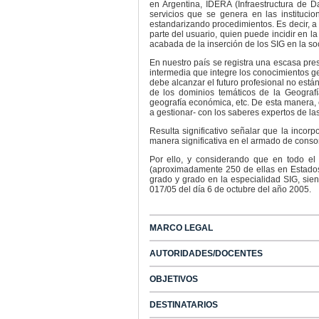
en Argentina, IDERA (Infraestructura de 
servicios que se genera en las instituci
estandarizando procedimientos. Es decir, a
parte del usuario, quien puede incidir en l
acabada de la inserción de los SIG en la so
En nuestro país se registra una escasa prese
intermedia que integre los conocimientos g
debe alcanzar el futuro profesional no está
de los dominios temáticos de la Geografía 
geografía económica, etc. De esta manera, 
a gestionar- con los saberes expertos de la
Resulta significativo señalar que la inco
manera significativa en el armado de consor
Por ello, y considerando que en todo el
(aproximadamente 250 de ellas en Estados 
grado y grado en la especialidad SIG, sie
017/05 del día 6 de octubre del año 2005.
MARCO LEGAL
AUTORIDADES/DOCENTES
OBJETIVOS
DESTINATARIOS