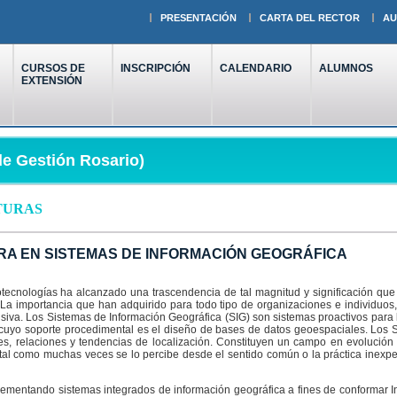
PRESENTACIÓN
CARTA DEL RECTOR
AU
CURSOS DE
INSCRIPCIÓN
CALENDARIO
ALUMNOS
EXTENSIÓN
e Gestión Rosario)
TURAS
RA EN SISTEMAS DE INFORMACIÓN GEOGRÁFICA
otecnologías ha alcanzado una trascendencia de tal magnitud y significación qu
La importancia que han adquirido para todo tipo de organizaciones e individuos,
siva. Los Sistemas de Información Geográfica (SIG) son sistemas proactivos para la
cuyo soporte procedimental es el diseño de bases de datos geoespaciales. Los S
es, relaciones y tendencias de localización. Constituyen un campo en evolució
 tal como muchas veces se lo percibe desde el sentido común o la práctica inexpe
ementando sistemas integrados de información geográfica a fines de conformar In