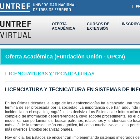
P
OFERTA
CURSOS DE
INSCRIPC
ACADÉMICA
EXTENSIÓN
Oferta Académica (Fundación Unión - UPCN)
LICENCIATURAS Y TECNICATURAS
LICENCIATURA Y TECNICATURA EN SISTEMAS DE I
En las últimas décadas, el auge de las geotecnologías ha alcanzado una tras
termina de ser procesada por la sociedad. La importancia que han adquirido p
incidencia en el espacio geográfico, es decisiva. Los Sistemas de Información G
complejo de información georreferenciada cuyo soporte procedimental es el d
modelizar comportamientos; buscar patrones, relaciones y tendencias de lo
más allá de la representación cartográfica, tal como muchas veces se lo perci
más diversos ámbitos organizacionales.
Hoy en día, los Estados se encuentran implementando sistemas integrados de i