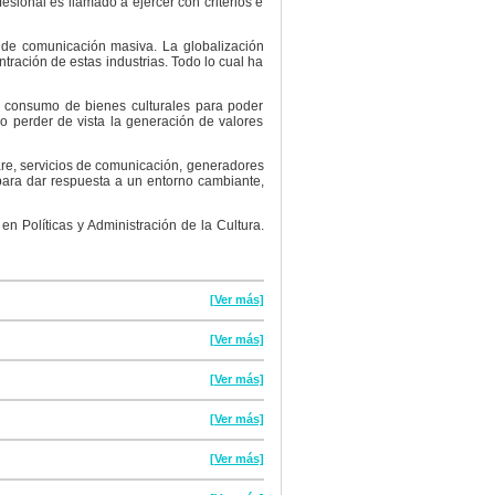
fesional es llamado a ejercer con criterios e
s de comunicación masiva. La globalización
tración de estas industrias. Todo lo cual ha
e consumo de bienes culturales para poder
no perder de vista la generación de valores
ware, servicios de comunicación, generadores
para dar respuesta a un entorno cambiante,
en Políticas y Administración de la Cultura.
[Ver más]
[Ver más]
[Ver más]
[Ver más]
[Ver más]