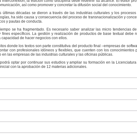
a interconexión, la edición como disciplina debe redefinir su alcance. El editor pro
municación, así como promover y concretar la difusión social del conocimiento.
s últimas décadas se dieron a través de las industrias culturales y los proceso
ogías, ha sido causa y consecuencia del proceso de transnacionalización y concen
icos y pautas de conducta.
 tiempo se ha fragmentado. Es necesario saber analizar las micro tendencias d
 fines específicos. La gestión y realización de productos de base textual debe 
a capacidad de hacer negocios con ellos.
bitos donde los textos son parte constitutiva del producto final –empresas de soft
ntar con profesionales idóneos y flexibles, que cuenten con los conocimientos 
 en las empresas de las industrias culturales y las oficinas públicas.
podrá optar por continuar sus estudios y ampliar su formación en la Licenciatura 
inicial con la aprobación de 12 materias adicionales.