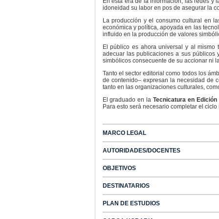
En esta era de la información, las redes y l
idoneidad su labor en pos de asegurar la co
La producción y el consumo cultural en la
económica y política, apoyada en las tecnol
influido en la producción de valores simból
El público es ahora universal y al mismo
adecuar las publicaciones a sus públicos y
simbólicos consecuente de su accionar ni l
Tanto el sector editorial como todos los ám
de contenido– expresan la necesidad de co
tanto en las organizaciones culturales, como
El graduado en la
Tecnicatura en Edición
Para esto será necesario completar el ciclo 
MARCO LEGAL
AUTORIDADES/DOCENTES
OBJETIVOS
DESTINATARIOS
PLAN DE ESTUDIOS