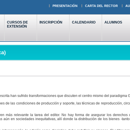
PRESENTACIÓN
CARTA DEL RECTOR
AU
CURSOS DE
INSCRIPCIÓN
CALENDARIO
ALUMNOS
EXTENSIÓN
ca)
a escrita han sufrido transformaciones que discuten el centro mismo del paradigma 
 de las condiciones de producción y soporte, las técnicas de reproducción, circu
ven más relevante la tarea del editor. No hay forma de asegurar los derechos 
Más aún en sociedades inequitativas, allí donde la·distribución de los bienes -tan