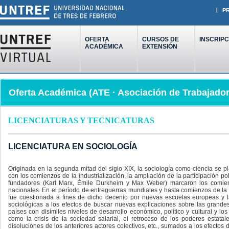
P
OFERTA
CURSOS DE
INSCRIPC
ACADÉMICA
EXTENSIÓN
Oferta Académica (ATE · Asociación de Trabajador
LICENCIATURAS Y TECNICATURAS
LICENCIATURA EN SOCIOLOGÍA
Originada en la segunda mitad del siglo XIX, la sociología como ciencia se 
con los comienzos de la industrialización, la ampliación de la participación 
fundadores (Karl Marx, Émile Durkheim y Max Weber) marcaron los comienzo
nacionales. En el período de entreguerras mundiales y hasta comienzos de la 
fue cuestionada a fines de dicho decenio por nuevas escuelas europeas y lat
sociológicas a los efectos de buscar nuevas explicaciones sobre las grandes
países con disímiles niveles de desarrollo económico, político y cultural y l
como la crisis de la sociedad salarial, el retroceso de los poderes estatal
disoluciones de los anteriores actores colectivos, etc., sumados a los efecto